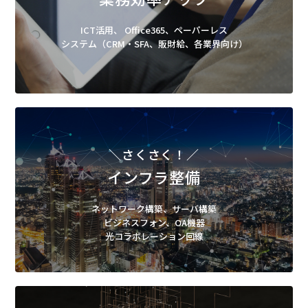
ICT活用、 Office365、ペーパーレス
システム（CRM・SFA、販財給、各業界向け）
＼さくさく！／
インフラ整備
ネットワーク構築、サーバ構築
ビジネスフォン、OA機器
光コラボレーション回線