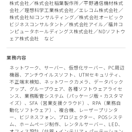
株式会社／株式会社稲葉製作所／平野通信機材株式
会社／理想科学工業株式会社／エレコム株式会社／
株式会社NIコンサルティング／株式会社オービック
ビジネスコンサルタント／株式会社アイル／福井コ
ンピュータホールディングス株式会社／NDソフトウ
ェア株式会社 など
業務内容
ネットワーク、サーバー、仮想化サーバー、PC周辺
機器、アンチウイルスソフト、UTMセキュリティ、
不正端末検知、ネットワークカメラ、データバック
アップ、グループウェア、各種ソフトウェアライセ
ンス、業務販管システム（パッケージ版・カスタマ
イズ）、SFA（営業支援クラウド）、RPA（業務自
動化ソフトウェア）、複合機、レーザープリンタ
ー、ビジネスフォン、プロジェクター、POSシステ
ム、ホームページ制作、レンタルサーバー、LED、
オフィス設計（什器・インテリア・パーテーション