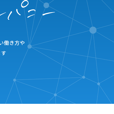
い働き方や
ます