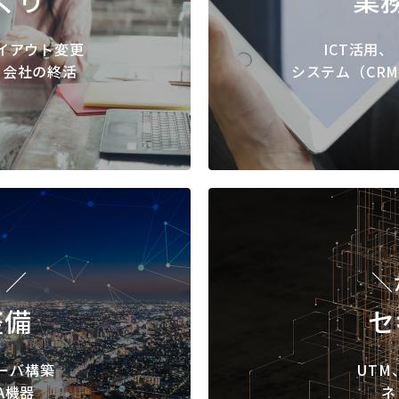
イアウト変更
ICT活用、
、会社の終活
システム（CR
！／
＼
整備
セ
ーバ構築
UT
A機器
ネ