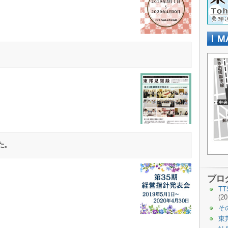
た。
ブロ
T
(20
そ
東