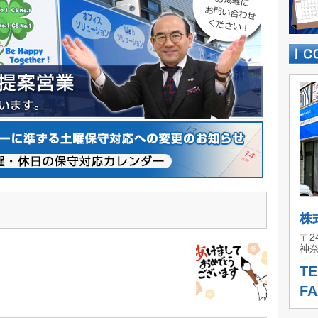
株
〒24
神奈
TE
FA