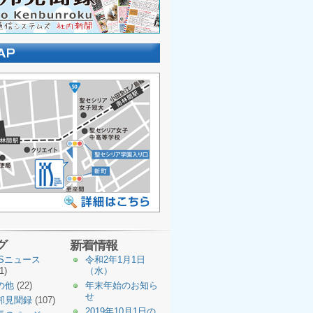
グ
新着情報
TSニュース
令和2年1月1日
1)
（水）
の他
(22)
年末年始のお知ら
せ
邦見聞録
(107)
2019年10月1日の