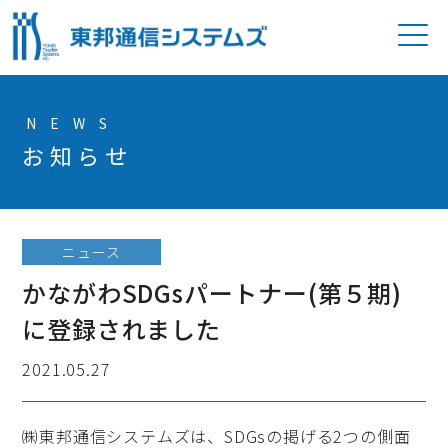
P
NEWS
お知らせ
ニュース
かながわSDGsパートナー(第５期)
に登録されました
2021.05.27
㈱東邦通信システムズは、SDGsの掲げる2つの側面