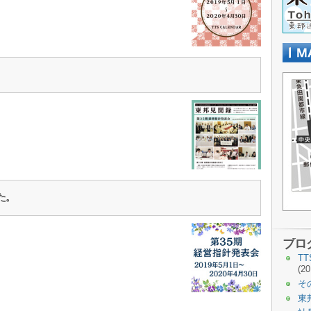
た。
ブロ
T
(20
そ
東