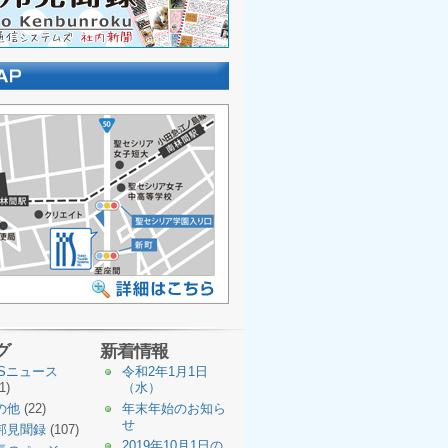
グ
新着情報
TSニュース
令和2年1月1日
1)
（水）
の他
(22)
年末年始のお知ら
せ
邦見聞録
(107)
2019年10月1日の