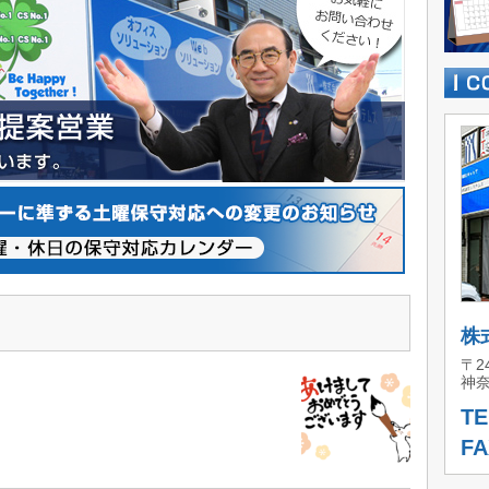
株
〒24
神奈
TE
FA