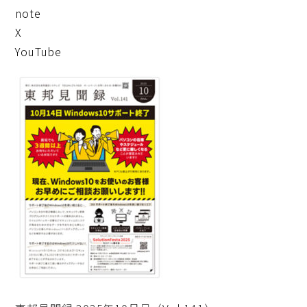
note
X
YouTube