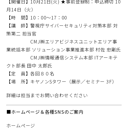
【開催日】10月21日(火) ★事前登録制：申込締切 10
月14日（火）
【時 間】10：00～17：00
【講 師】警視庁サイバーセキュリティ対策本部 対
策第二 担当官
CMJ㈱エリアビジネスユニットエリア事
業統括本部 ソリューション事業推進本部 村佐 忠剛氏
CMJ㈱情報通信システム本部 ITアーキテ
クト部長 田中 太郎氏
【定 員】各回８０名
【場 所】キヤノンSタワー（展示／セミナー 3F）
詳細は担当までお問い合わせください
■ホームページ＆
各種SNSのご案内
ホームページ