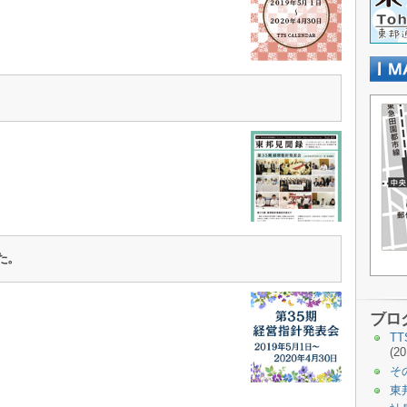
た。
ブロ
T
(20
そ
東