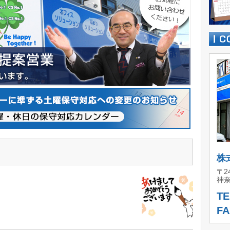
株
〒24
神奈
TE
FA