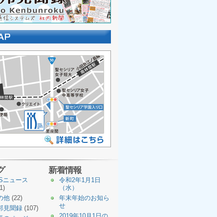
グ
新着情報
TSニュース
令和2年1月1日
1)
（水）
の他
(22)
年末年始のお知ら
せ
邦見聞録
(107)
2019年10月1日の