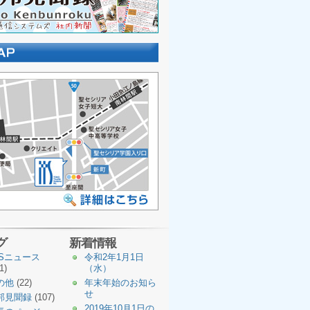
グ
新着情報
TSニュース
令和2年1月1日
1)
（水）
の他
(22)
年末年始のお知ら
せ
邦見聞録
(107)
2019年10月1日の