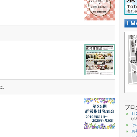
た。
ブロ
T
(20
そ
東