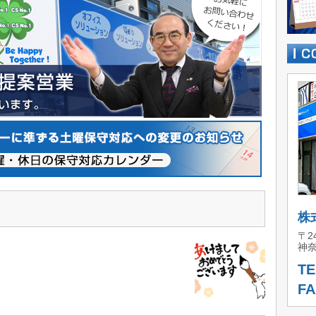
株
〒24
神奈
TE
FA