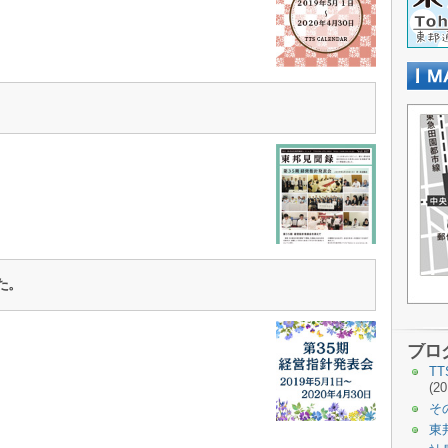
た。
ブロ
T
(20
そ
東