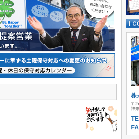
株
〒24
神奈
TE
FA