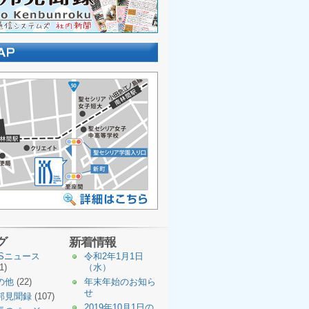
グ
新着情報
TSニュース
令和2年1月1日
1)
（水）
の他
(22)
年末年始のお知ら
せ
邦見聞録
(107)
2019年10月1日の