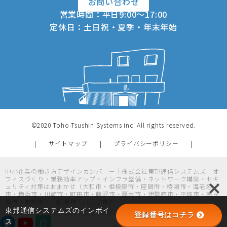
お問い合わせ
営業時間：平日9:00～17:00
定休日：土日祝・夏季・年末年始
©2020 Toho Tsushin Systems inc. All rights reserved.
サイトマップ
プライバシーポリシー
中小企業の働き方デザインカンパニー｜株式会社東邦通信システムズ オ
フィスづくり・業務効率アップ・インフラ整備・ネットワーク構築・セキ
ュリティ対策はおまかせ（大和市・相模原市・座間市・綾瀬市・海老名
市・横浜市・川崎市・町田市・藤沢市・厚木市・伊勢原市・平塚市・茅ヶ
崎市・秦野市・小田原市・八王子市）
東邦通信システムズのインボイ
登録番号はコチラ
ス