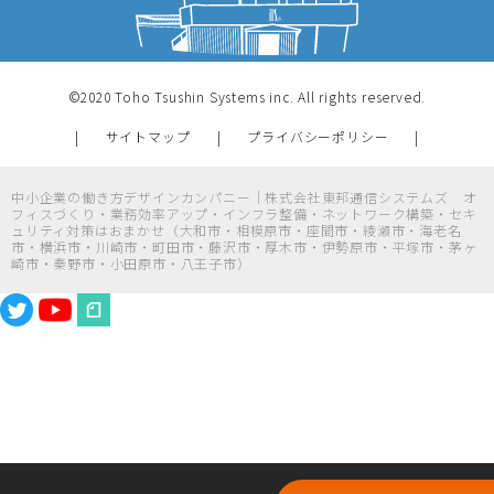
©2020 Toho Tsushin Systems inc. All rights reserved.
サイトマップ
プライバシーポリシー
中小企業の働き方デザインカンパニー｜株式会社東邦通信システムズ オ
フィスづくり・業務効率アップ・インフラ整備・ネットワーク構築・セキ
ュリティ対策はおまかせ（大和市・相模原市・座間市・綾瀬市・海老名
市・横浜市・川崎市・町田市・藤沢市・厚木市・伊勢原市・平塚市・茅ヶ
崎市・秦野市・小田原市・八王子市）