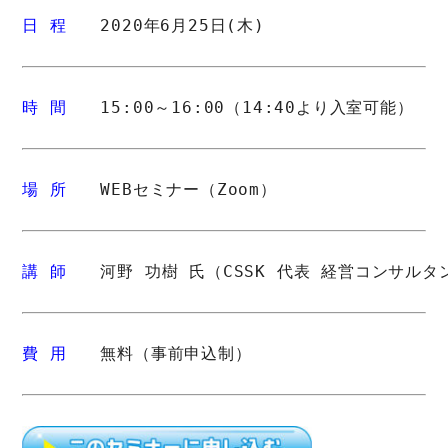
日 程
　　2020年6月25日(木)
時 間
　　15:00～16:00（14:40より入室可能）
場 所
　　WEBセミナー（Zoom）
講 師
　　河野 功樹 氏（CSSK 代表 経営コンサルタ
費 用
　　無料（事前申込制）